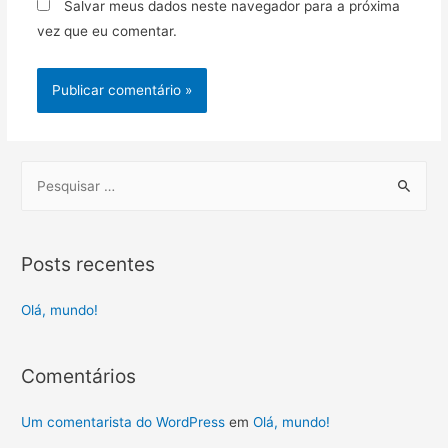
Salvar meus dados neste navegador para a próxima
vez que eu comentar.
S
e
a
r
Posts recentes
c
h
Olá, mundo!
f
o
Comentários
r
:
Um comentarista do WordPress
em
Olá, mundo!